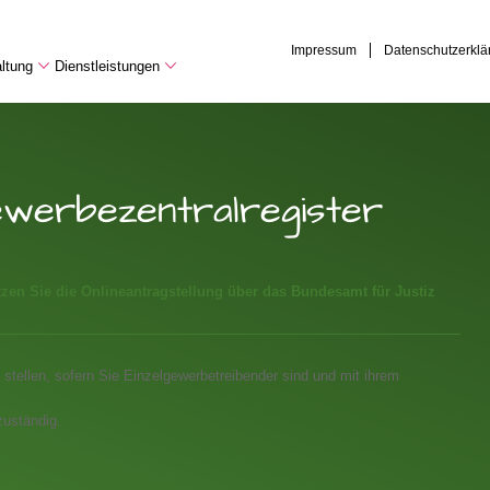
Impressum
Datenschutzerklä
ltung
Dienstleistungen
werbezentralregister
zen Sie die Onlineantragstellung über das Bundesamt für Justiz
 stellen, sofern Sie Einzelgewerbetreibender sind und mit ihrem
zuständig.