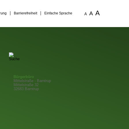
A
A
rung
Barrierefreiheit
Einfache Sprache
A
Bürgerbüro
Mittelstraße - Barntrup
Mittelstraße 32
32683 Barntrup