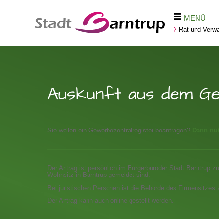
MENÜ
Rat und Verwa
Auskunft aus dem Ge
Sie wollen ein Gewerbezentralregister beantragen?
Dann nut
Der Antrag ist persönlich im Bürgerbüroder Stadt Barntrup zu
Wohnsitz in Barntrup gemeldet sind.
Bei juristischen Personen ist die Behörde des Firmensitzes 
Der Antrag kann auch online gestellt werden.