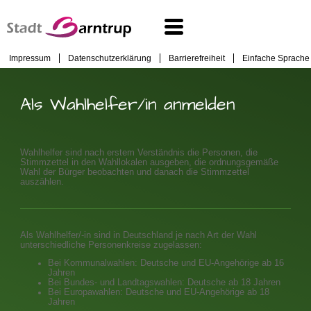
Impressum
Datenschutzerklärung
Barrierefreiheit
Einfache Sprache
Als Wahlhelfer/in anmelden
Wahlhelfer sind nach erstem Verständnis die Personen, die
Stimmzettel in den Wahllokalen ausgeben, die ordnungsgemäße
Wahl der Bürger beobachten und danach die Stimmzettel
auszählen.
Als Wahlhelfer/-in sind in Deutschland je nach Art der Wahl
unterschiedliche Personenkreise zugelassen:
Bei Kommunalwahlen: Deutsche und EU-Angehörige ab 16
Jahren
Bei Bundes- und Landtagswahlen: Deutsche ab 18 Jahren
Bei Europawahlen: Deutsche und EU-Angehörige ab 18
Jahren