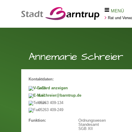
MENÜ
Rat und Verwa
Annemarie Schreier
Kontaktdaten:
v-Card anzeigen
a.schreier@barntrup.de
05263 409-134
05263 409-249
Ordnungswesen
Funktion:
Standesamt
SGB XII