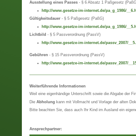
Ausstellung eines Passes
- § 6 Absatz 1 Paßgesetz (PaßG
http://www.gesetze-im-internet.de/pa_g_1986/__6.
Gültigkeitsdauer
- § 5 Paßgesetz (PaßG)
http://www.gesetze-im-internet.de/pa_g_1986/__5.
Lichtbild
- § 5 Passverordnung (PassV)
http://www.gesetze-im-internet.de/passv_2007/__5
Gebühren
- § 15 Passverordnung (PassV)
http://www.gesetze-im-internet.de/passv_2007/__1
Weiterführende Informationen
Weil eine eigenhändige Unterschrift sowie die Abgabe der Fi
Die
Abholung
kann mit Vollmacht und Vorlage der alten Do
Bitte beachten Sie, dass auch Ihr Kind im Ausland ein eige
Ansprechpartner: