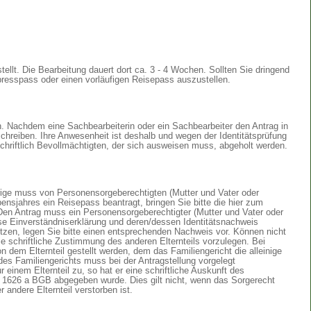
ellt. Die Bearbeitung dauert dort ca. 3 - 4 Wochen. Sollten Sie dringend
presspass oder einen vorläufigen Reisepass auszustellen.
en. Nachdem eine Sachbearbeiterin oder ein Sachbearbeiter den Antrag in
chreiben. Ihre Anwesenheit ist deshalb und wegen der Identitätsprüfung
hriftlich Bevollmächtigten, der sich ausweisen muss, abgeholt werden.
rige muss von Personensorgeberechtigten (Mutter und Vater oder
bensjahres ein Reisepass beantragt, bringen Sie bitte die hier zum
Den Antrag muss ein Personensorgeberechtigter (Mutter und Vater oder
 diese Einverständniserklärung und deren/dessen Identitätsnachweis
esitzen, legen Sie bitte einen entsprechenden Nachweis vor. Können nicht
die schriftliche Zustimmung des anderen Elternteils vorzulegen. Bei
 dem Elternteil gestellt werden, dem das Familiengericht die alleinige
des Familiengerichts muss bei der Antragstellung vorgelegt
r einem Elternteil zu, so hat er eine schriftliche Auskunft des
 1626 a BGB abgegeben wurde. Dies gilt nicht, wenn das Sorgerecht
 andere Elternteil verstorben ist.