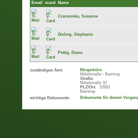
Email
vcard
Name
Czerwonka, Susanne
Dieling, Stephanie
Pettig, Diana
Bürgerbüro
zuständiges Amt:
Mittelstraße - Barntrup
Straße:
Mittelstraße 32
PLZ/Ort:
32683
Barntrup
Dokumente für diesen Vorgan
wichtige Dokumente: