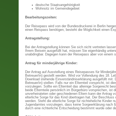
deutsche Staatsangehörigkeit
Wohnsitz im Gemeindegebiet
Bearbeitungszeiten:
Der Reisepass wird von der Bundesdruckerei in Berlin hergest
einen Reispass benötigen, besteht die Möglichkeit einen Ex
Antragstellung:
Bei der Antragstellung können Sie sich nicht vertreten lass
Ihrem Beisein ausgefüllt hat, müssen Sie eigenhändig unters
unabdingbar. Dagegen kann der Reisepass aber von einem sc
Antrag für minderjährige Kinder:
Der Antrag auf Ausstellung eines Reisepasses für Minderjäh
Betreuer/in) gestellt werden. Wird vor Vollendung des 18. Le
Download stehende Einverständniserklärung ausgefüllt mit. 
Betreuer/in) stellen. Falls nur ein Elternteil vorspricht, ist
vorzulegen. Sollte ein Elternteil das alleinige Sorgerecht b
beide Elternteile persönlich im Bürgerbüro vorsprechen, ist 
unverheirateten oder geschiedenen Eltern kann der Antrag von
elterliche Sorge für das Kind übertragen hat. Der Beschluss 
werden. Steht die elterliche Sorge für nichteheliche Kinder nu
Jugendamtes vorzulegen, dass keine Sorgeerklärung nach §
durch eine richterliche Entscheidung bestimmt wurde oder der