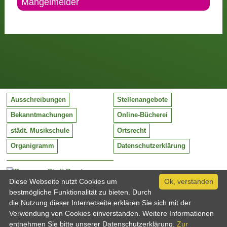
Mängelmelder
Ausschreibungen
Stellenangebote
Bekanntmachungen
Online-Bücherei
städt. Musikschule
Ortsrecht
Organigramm
Datenschutzerklärung
Stadt Barntrup
Mittelstraße 38
Diese Webseite nutzt Cookies um
Ok, verstanden
32683 Barntrup
bestmögliche Funktionalität zu bieten. Durch
Tel:
05263 / 409-0
die Nutzung dieser Internetseite erklären Sie sich mit der
Fax:
05263 / 409-249
Verwendung von Cookies einverstanden. Weitere Informationen
Email:
info@barntrup.de
entnehmen Sie bitte unserer Datenschutzerklärung.
Zur