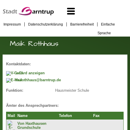
Impressum
Datenschutzerklärung
Barrierefreiheit
Einfache
Sprache
Maik Rothhaus
Kontaktdaten:
v-Card anzeigen
m.rothhaus@barntrup.de
Hausmeister Schule
Funktion:
Ämter des Ansprechpartners:
Mail
Name
Telefon
Fax
Von Haxthausen
Grundschule