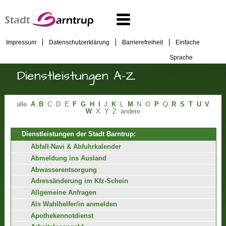
Impressum
Datenschutzerklärung
Barrierefreiheit
Einfache
Sprache
Dienstleistungen A-Z
alle
A
B
C
D
E
F
G
H
I
J
K
L
M
N
O
P
Q
R
S
T
U
V
W
X
Y
Z
andere
Dienstleistungen der Stadt Barntrup:
Abfall-Navi & Abfuhrkalender
Abmeldung ins Ausland
Abwasserentsorgung
Adressänderung im Kfz-Schein
Allgemeine Anfragen
Als Wahlhelfer/in anmelden
Apothekennotdienst