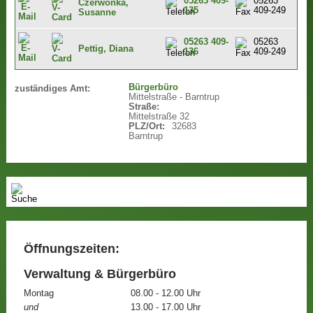
05263 409-
05263
Czerwonka,
135
409-249
Susanne
05263 409-
05263
Pettig, Diana
136
409-249
Bürgerbüro
zuständiges Amt:
Mittelstraße - Barntrup
Straße:
Mittelstraße 32
PLZ/Ort:
32683
Barntrup
Öffnungszeiten:
Verwaltung & Bürgerbüro
Montag
08.00 - 12.00 Uhr
und
13.00 - 17.00 Uhr