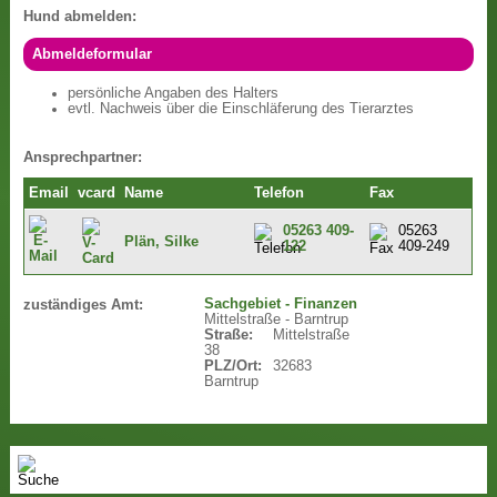
Hund abmelden:
Abmeldeformular
persönliche Angaben des Halters
evtl. Nachweis über die Einschläferung des Tierarztes
Ansprechpartner:
Email
vcard
Name
Telefon
Fax
05263 409-
05263
Plän, Silke
122
409-249
Sachgebiet - Finanzen
zuständiges Amt:
Mittelstraße - Barntrup
Straße:
Mittelstraße
38
PLZ/Ort:
32683
Barntrup