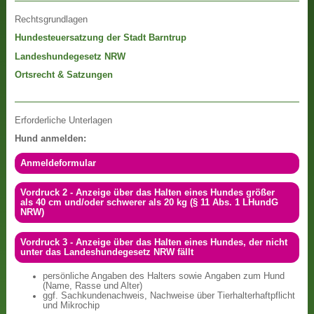
Rechtsgrundlagen
Hundesteuersatzung der Stadt Barntrup
Landeshundegesetz NRW
Ortsrecht & Satzungen
Erforderliche Unterlagen
Hund anmelden:
Anmeldeformular
Vordruck 2 - Anzeige über das Halten eines Hundes größer
als 40 cm und/oder schwerer als 20 kg (§ 11 Abs. 1 LHundG
NRW)
Vordruck 3 - Anzeige über das Halten eines Hundes, der nicht
unter das Landeshundegesetz NRW fällt
persönliche Angaben des Halters sowie Angaben zum Hund
(Name, Rasse und Alter)
ggf. Sachkundenachweis, Nachweise über Tierhalterhaftpflicht
und Mikrochip