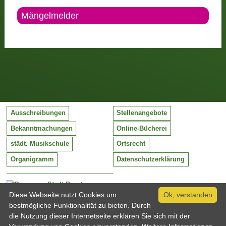
Mängelmelder
Ausschreibungen
Stellenangebote
Bekanntmachungen
Online-Bücherei
städt. Musikschule
Ortsrecht
Organigramm
Datenschutzerklärung
Stadt Barntrup
Mittelstraße 38
Diese Webseite nutzt Cookies um
Ok, verstanden
32683 Barntrup
bestmögliche Funktionalität zu bieten. Durch
Tel:
05263 / 409-0
die Nutzung dieser Internetseite erklären Sie sich mit der
Fax:
05263 / 409-249