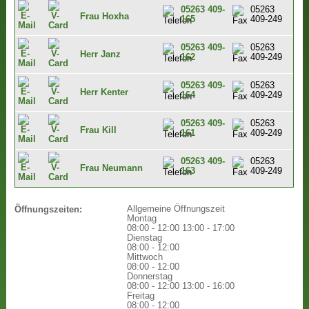
05263 409-
05263
Frau Hoxha
165
409-249
05263 409-
05263
Herr Janz
162
409-249
05263 409-
05263
Herr Kenter
164
409-249
05263 409-
05263
Frau Kill
161
409-249
05263 409-
05263
Frau Neumann
163
409-249
Allgemeine Öffnungszeit
Öffnungszeiten:
Montag
08:00 - 12:00
13:00 - 17:00
Dienstag
08:00 - 12:00
Mittwoch
08:00 - 12:00
Donnerstag
08:00 - 12:00
13:00 - 16:00
Freitag
08:00 - 12:00