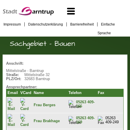
Impressum
Datenschutzerklärung
Barrierefreiheit
Einfache
Sprache
Sachgebiet - Bauen
Anschrift:
Mittelstraße - Barntrup
Straße:
Mittelstraße 32
PLZ/Ort:
32683 Barntrup
Ansprechpartner:
Email
VCard
Name
Telefon
Fax
05263 409-
Frau Berges
166
05263 409-
05263
Frau Brakhage
169
409-249