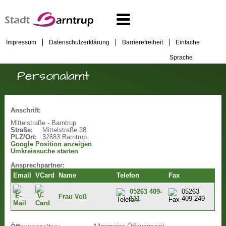
Impressum
Datenschutzerklärung
Barrierefreiheit
Einfache
Sprache
Personalamt
Anschrift:
Mittelstraße - Barntrup
Straße:
Mittelstraße 38
PLZ/Ort:
32683 Barntrup
Google Position anzeigen
Umkreissuche starten
Ansprechpartner:
Email
VCard
Name
Telefon
Fax
05263 409-
05263
Frau Voß
111
409-249