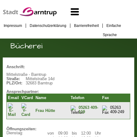
Impressum
Datenschutzerklärung
Barrierefreiheit
Einfache
Sprache
Bücherei
Anschrift:
Mittelstraße - Barntrup
Straße:
Mittelstraße 14d
PLZ/Ort:
32683 Barntrup
Ansprechpartner:
Email
VCard
Name
Telefon
Fax
05263 409-
05263
Frau Hütte
119
409-249
Öffnungszeiten:
Dienstag:
von
09:00
bis
12:00
Uhr