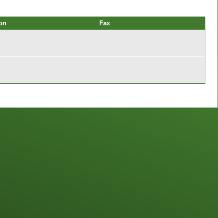
on
Fax