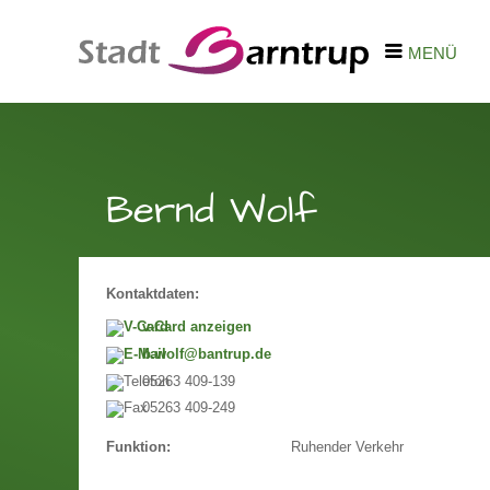
MENÜ
Bernd Wolf
Kontaktdaten:
v-Card anzeigen
b.wolf@bantrup.de
05263 409-139
05263 409-249
Ruhender Verkehr
Funktion: