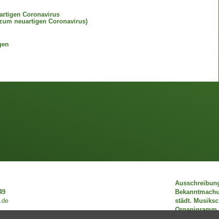
artigen Coronavirus
zum neuartigen Coronavirus)
gen
Ausschreibun
49
Bekanntmach
.de
städt. Musiks
Organigramm