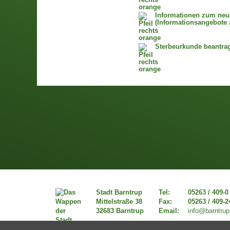
Informationen zum neu
(Informationsangebote 
Sterbeurkunde beantra
Stadt Barntrup
Tel:
05263 / 409-0
Mittelstraße 38
Fax:
05263 / 409-2
32683 Barntrup
Email:
info@barntrup