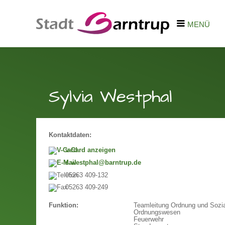
MENÜ
Sylvia Westphal
Kontaktdaten:
v-Card anzeigen
s.westphal@barntrup.de
05263 409-132
05263 409-249
Teamleitung Ordnung und Sozi
Funktion:
Ordnungswesen
Feuerwehr