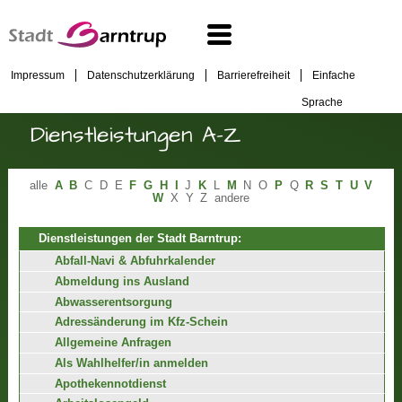
Impressum
Datenschutzerklärung
Barrierefreiheit
Einfache
Sprache
Dienstleistungen A-Z
alle
A
B
C
D
E
F
G
H
I
J
K
L
M
N
O
P
Q
R
S
T
U
V
W
X
Y
Z
andere
Dienstleistungen der Stadt Barntrup:
Abfall-Navi & Abfuhrkalender
Abmeldung ins Ausland
Abwasserentsorgung
Adressänderung im Kfz-Schein
Allgemeine Anfragen
Als Wahlhelfer/in anmelden
Apothekennotdienst