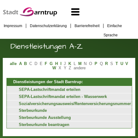
Impressum
Datenschutzerklärung
Barrierefreiheit
Einfache
Sprache
Dienstleistungen A-Z
alle
A
B
C
D
E
F
G
H
I
J
K
L
M
N
O
P
Q
R
S
T
U
V
W
X
Y
Z
andere
Dienstleistungen der Stadt Barntrup:
SEPA-Lastschriftmandat erteilen
SEPA-Lastschriftmandat erteilen - Wasserwerk
Sozialversicherungsausweis/Rentenversicherungsnummer
Sterbeurkunde
Sterbeurkunde Ausstellung
Sterbeurkunde beantragen