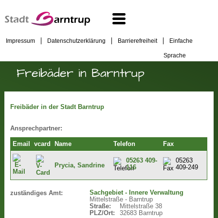
Impressum
Datenschutzerklärung
Barrierefreiheit
Einfache
Sprache
Freibäder in Barntrup
Freibäder in der Stadt Barntrup
Ansprechpartner:
Email
vcard
Name
Telefon
Fax
05263 409-
05263
Prycia, Sandrine
116
409-249
Sachgebiet - Innere Verwaltung
zuständiges Amt:
Mittelstraße - Barntrup
Straße:
Mittelstraße 38
PLZ/Ort:
32683 Barntrup