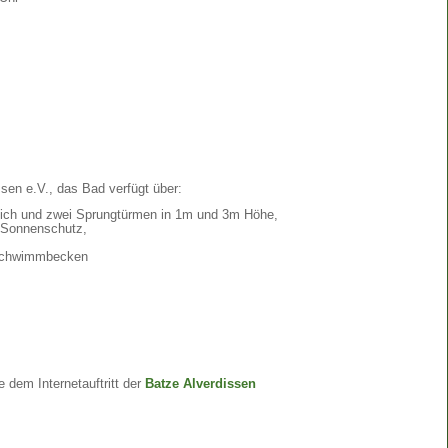
ssen e.V., das Bad verfügt über:
ch und zwei Sprungtürmen in 1m und 3m Höhe,
 Sonnenschutz,
 Schwimmbecken
e dem Internetauftritt der
Batze Alverdissen