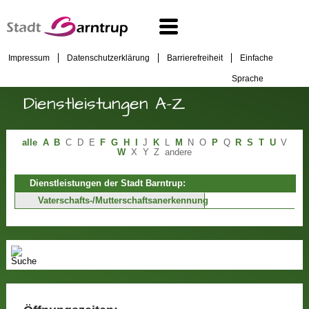
Impressum
Datenschutzerklärung
Barrierefreiheit
Einfache
Sprache
Dienstleistungen A-Z
alle
A
B
C
D
E
F
G
H
I
J
K
L
M
N
O
P
Q
R
S
T
U
V
W
X
Y
Z
andere
Dienstleistungen der Stadt Barntrup:
Vaterschafts-/Mutterschaftsanerkennung