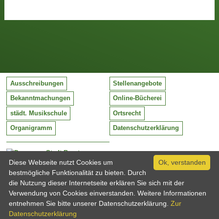
Ausschreibungen
Stellenangebote
Bekanntmachungen
Online-Bücherei
städt. Musikschule
Ortsrecht
Organigramm
Datenschutzerklärung
Stadt Barntrup
Mittelstraße 38
Diese Webseite nutzt Cookies um
Ok, verstanden
32683 Barntrup
bestmögliche Funktionalität zu bieten. Durch
Tel:
05263 / 409-0
die Nutzung dieser Internetseite erklären Sie sich mit der
Fax:
05263 / 409-249
Verwendung von Cookies einverstanden. Weitere Informationen
Email:
info@barntrup.de
entnehmen Sie bitte unserer Datenschutzerklärung.
Zur
Datenschutzerklärung