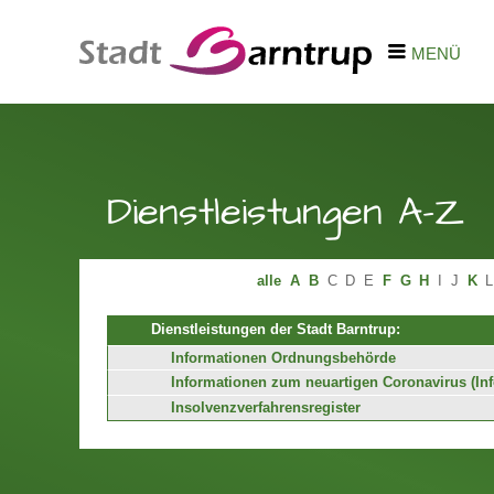
MENÜ
Dienstleistungen A-Z
alle
A
B
C
D
E
F
G
H
I
J
K
L
Dienstleistungen der Stadt Barntrup:
Informationen Ordnungsbehörde
Informationen zum neuartigen Coronavirus (In
Insolvenzverfahrensregister