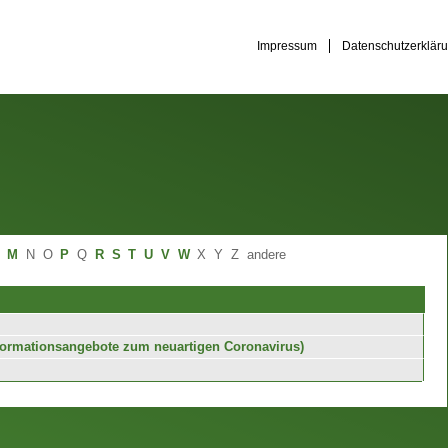
Impressum
Datenschutzerklär
M
N
O
P
Q
R
S
T
U
V
W
X
Y
Z
andere
formationsangebote zum neuartigen Coronavirus)