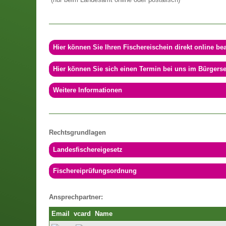
(nur beim Landesamt online oder postalisch)
Hier können Sie Ihren Fischereischein direkt online be
Hier können Sie sich einen Termin bei uns im Bürgers
Weitere Informationen
Rechtsgrundlagen
Landesfischereigesetz
Fischereiprüfungsordnung
Ansprechpartner:
Email
vcard
Name