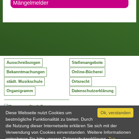
Mängelmelder
Ausschreibungen
Stellenangebote
Bekanntmachungen
Online-Bücherei
städt. Musikschule
Ortsrecht
Organigramm
Datenschutzerklärung
Stadt Barntrup
Mittelstraße 38
Diese Webseite nutzt Cookies um
Ok, verstanden
32683 Barntrup
bestmögliche Funktionalität zu bieten. Durch
Tel:
05263 / 409-0
die Nutzung dieser Internetseite erklären Sie sich mit der
Fax:
05263 / 409-249
Verwendung von Cookies einverstanden. Weitere Informationen
Email:
info@barntrup.de
entnehmen Sie bitte unserer Datenschutzerklärung.
Zur