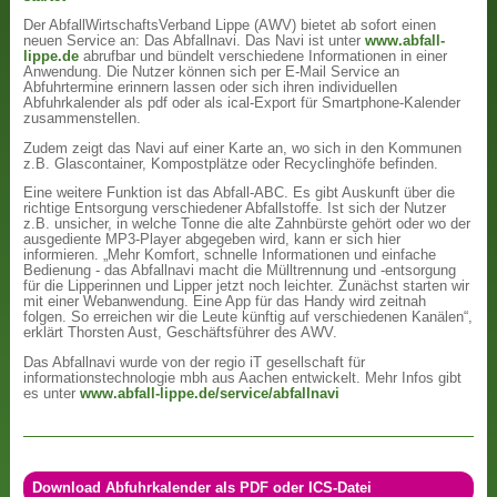
Der AbfallWirtschaftsVerband Lippe (AWV) bietet ab sofort einen
neuen Service an: Das Abfallnavi. Das Navi ist unter
www.abfall-
lippe.de
abrufbar und bündelt verschiedene Informationen in einer
Anwendung. Die Nutzer können sich per E-Mail Service an
Abfuhrtermine erinnern lassen oder sich ihren individuellen
Abfuhrkalender als pdf oder als ical-Export für Smartphone-Kalender
zusammenstellen.
Zudem zeigt das Navi auf einer Karte an, wo sich in den Kommunen
z.B. Glascontainer, Kompostplätze oder Recyclinghöfe befinden.
Eine weitere Funktion ist das Abfall-ABC. Es gibt Auskunft über die
richtige Entsorgung verschiedener Abfallstoffe. Ist sich der Nutzer
z.B. unsicher, in welche Tonne die alte Zahnbürste gehört oder wo der
ausgediente MP3-Player abgegeben wird, kann er sich hier
informieren. „Mehr Komfort, schnelle Informationen und einfache
Bedienung - das Abfallnavi macht die Mülltrennung und -entsorgung
für die Lipperinnen und Lipper jetzt noch leichter. Zunächst starten wir
mit einer Webanwendung. Eine App für das Handy wird zeitnah
folgen. So erreichen wir die Leute künftig auf verschiedenen Kanälen“,
erklärt Thorsten Aust, Geschäftsführer des AWV.
Das Abfallnavi wurde von der regio iT gesellschaft für
informationstechnologie mbh aus Aachen entwickelt. Mehr Infos gibt
es unter
www.abfall-lippe.de/service/abfallnavi
Download Abfuhrkalender als PDF oder ICS-Datei