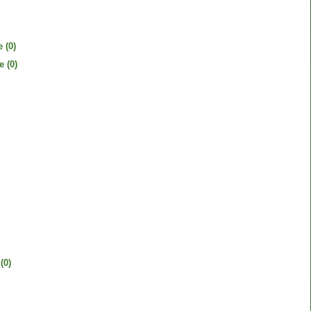
e
(0)
e
(0)
(0)