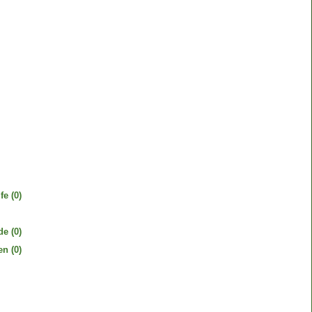
fe
(0)
de
(0)
en
(0)