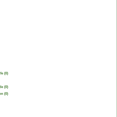
fe
(0)
de
(0)
en
(0)