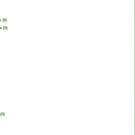
e
(0)
e
(0)
(0)