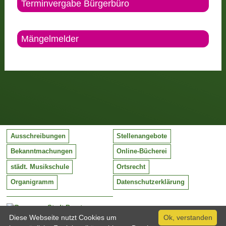
Terminvergabe Bürgerbüro
Mängelmelder
Ausschreibungen
Stellenangebote
Bekanntmachungen
Online-Bücherei
städt. Musikschule
Ortsrecht
Organigramm
Datenschutzerklärung
Stadt Barntrup
Mittelstraße 38
Diese Webseite nutzt Cookies um
Ok, verstanden
32683 Barntrup