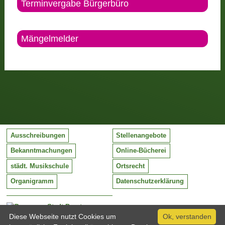
Terminvergabe Bürgerbüro
Mängelmelder
Ausschreibungen
Stellenangebote
Bekanntmachungen
Online-Bücherei
städt. Musikschule
Ortsrecht
Organigramm
Datenschutzerklärung
Stadt Barntrup
Mittelstraße 38
Diese Webseite nutzt Cookies um
Ok, verstanden
32683 Barntrup