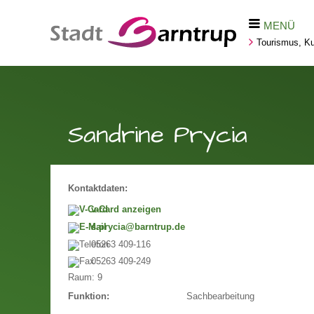
MENÜ
Tourismus, Kul
Sandrine Prycia
Kontaktdaten:
v-Card anzeigen
s.prycia@barntrup.de
05263 409-116
05263 409-249
Raum:
9
Sachbearbeitung
Funktion: