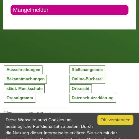
Mängelmelder
Ausschreibungen
Stellenangebote
Bekanntmachungen
Online-Bücherei
städt. Musikschule
Ortsrecht
Organigramm
Datenschutzerklärung
Stadt Barntrup
Mittelstraße 38
Diese Webseite nutzt Cookies um
Ok, verstanden
32683 Barntrup
bestmögliche Funktionalität zu bieten. Durch
Tel:
05263 / 409-0
die Nutzung dieser Internetseite erklären Sie sich mit der
Fax:
05263 / 409-249