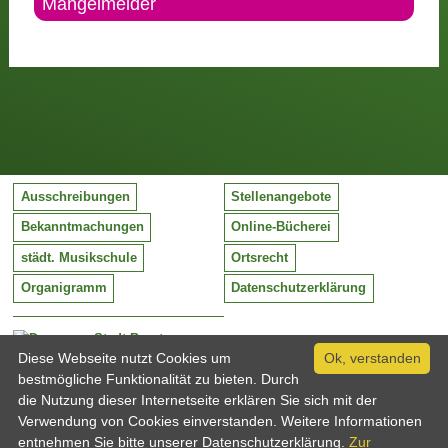
Mängelmelder
Ausschreibungen
Stellenangebote
Bekanntmachungen
Online-Bücherei
städt. Musikschule
Ortsrecht
Organigramm
Datenschutzerklärung
Stadt Barntrup
Mittelstraße 38
Diese Webseite nutzt Cookies um
Ok, verstanden
32683 Barntrup
bestmögliche Funktionalität zu bieten. Durch
Tel:
05263 / 409-0
die Nutzung dieser Internetseite erklären Sie sich mit der
Fax:
05263 / 409-249
Verwendung von Cookies einverstanden. Weitere Informationen
Email:
info@barntrup.de
entnehmen Sie bitte unserer Datenschutzerklärung.
Zur