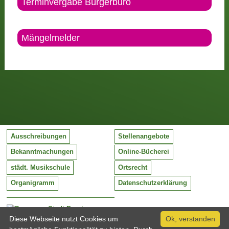
Terminvergabe Bürgerbüro
Mängelmelder
Ausschreibungen
Stellenangebote
Bekanntmachungen
Online-Bücherei
städt. Musikschule
Ortsrecht
Organigramm
Datenschutzerklärung
Stadt Barntrup
Mittelstraße 38
Diese Webseite nutzt Cookies um
Ok, verstanden
32683 Barntrup