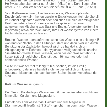
Haushalt mit Temperaturen unter 60 ° C aus. Stellen Sie den
Heißwasserbereiter daher auf Stufe II (Mittel) ein. Dann liegen Sie
unter 60 ° C. Am Waschbecken reichen meist 40 ° C aus (Stufe I).
Sind Kaffeemaschinen, Heißwassergeräte, Wassertöpfe oder
Duschköpfe verkalkt, helfen spezielle Entkalkungsmittel, die überall
im Handel angeboten werden oder bedienen Sie sich der reinigenden
Kraft der natürlichen Zitronen- oder Essigsäure bzw. einer
aufgekochten Mischung aus Salz und Essig. Ansonsten sollten Sie
regelmäßig (etwa alle zwei Jahre) Ihre Heißwassergeräte von einem
Fachinstallateur warten lassen.
Braunes Wasser kann auftreten, wenn das Wasser eine zeitlang z.B.
während der Nacht- in den Leitungen steht und dann plötzlich durch
Benutzung der Zapfstellen bewegt wird. Es handelt sich um
Ablagerungen im Rohrnetz, die hygienisch völlig unbedenklich sind.
Sie erhalten wieder klares Wasser, wenn Sie den Wasserhahn für
kurze Zeit voll aufdrehen. Das gilt auch für warmes oder fad
schmeckendes Wasser.
Sollte Ihr Wasser mal milchig trüb aussehen, ist dies völlig
unbedenklich, denn es handelt sich hierbei lediglich um kleine
Sauerstoffbläschen, die nach kurzem Stehen lassen verschwunden
sind.
Kalk im Wasser ist gesund
Der Grund: Kalkhaltiges Wasser enthält die beiden lebenswichtigen
Mineralien Calcium und Magnesium.
Enthält das Trinkwasser viel Calcium und viel Magnesium
(Sammelbegriff hierfür ist "Härte"), spricht man vom harten Wasser;