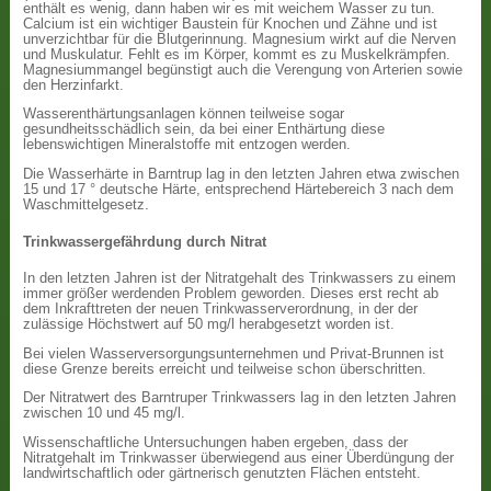
enthält es wenig, dann haben wir es mit weichem Wasser zu tun.
Calcium ist ein wichtiger Baustein für Knochen und Zähne und ist
unverzichtbar für die Blutgerinnung. Magnesium wirkt auf die Nerven
und Muskulatur. Fehlt es im Körper, kommt es zu Muskelkrämpfen.
Magnesiummangel begünstigt auch die Verengung von Arterien sowie
den Herzinfarkt.
Wasserenthärtungsanlagen können teilweise sogar
gesundheitsschädlich sein, da bei einer Enthärtung diese
lebenswichtigen Mineralstoffe mit entzogen werden.
Die Wasserhärte in Barntrup lag in den letzten Jahren etwa zwischen
15 und 17 ° deutsche Härte, entsprechend Härtebereich 3 nach dem
Waschmittelgesetz.
Trinkwassergefährdung durch Nitrat
In den letzten Jahren ist der Nitratgehalt des Trinkwassers zu einem
immer größer werdenden Problem geworden. Dieses erst recht ab
dem Inkrafttreten der neuen Trinkwasserverordnung, in der der
zulässige Höchstwert auf 50 mg/l herabgesetzt worden ist.
Bei vielen Wasserversorgungsunternehmen und Privat-Brunnen ist
diese Grenze bereits erreicht und teilweise schon überschritten.
Der Nitratwert des Barntruper Trinkwassers lag in den letzten Jahren
zwischen 10 und 45 mg/l.
Wissenschaftliche Untersuchungen haben ergeben, dass der
Nitratgehalt im Trinkwasser überwiegend aus einer Überdüngung der
landwirtschaftlich oder gärtnerisch genutzten Flächen entsteht.