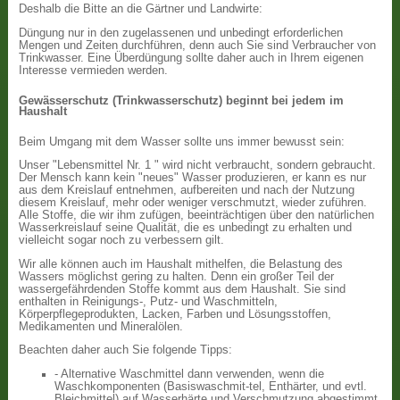
Deshalb die Bitte an die Gärtner und Landwirte:
Düngung nur in den zugelassenen und unbedingt erforderlichen
Mengen und Zeiten durchführen, denn auch Sie sind Verbraucher von
Trinkwasser. Eine Überdüngung sollte daher auch in Ihrem eigenen
Interesse vermieden werden.
Gewässerschutz (Trinkwasserschutz) beginnt bei jedem im
Haushalt
Beim Umgang mit dem Wasser sollte uns immer bewusst sein:
Unser "Lebensmittel Nr. 1 " wird nicht verbraucht, sondern gebraucht.
Der Mensch kann kein "neues" Wasser produzieren, er kann es nur
aus dem Kreislauf entnehmen, aufbereiten und nach der Nutzung
diesem Kreislauf, mehr oder weniger verschmutzt, wieder zuführen.
Alle Stoffe, die wir ihm zufügen, beeinträchtigen über den natürlichen
Wasserkreislauf seine Qualität, die es unbedingt zu erhalten und
vielleicht sogar noch zu verbessern gilt.
Wir alle können auch im Haushalt mithelfen, die Belastung des
Wassers möglichst gering zu halten. Denn ein großer Teil der
wassergefährdenden Stoffe kommt aus dem Haushalt. Sie sind
enthalten in Reinigungs-, Putz- und Waschmitteln,
Körperpflegeprodukten, Lacken, Farben und Lösungsstoffen,
Medikamenten und Mineralölen.
Beachten daher auch Sie folgende Tipps:
- Alternative Waschmittel dann verwenden, wenn die
Waschkomponenten (Basiswaschmit-tel, Enthärter, und evtl.
Bleichmittel) auf Wasserhärte und Verschmutzung abgestimmt