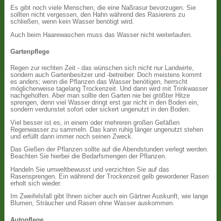
Es gibt noch viele Menschen, die eine Naßrasur bevorzugen. Sie
sollten nicht vergessen, den Hahn während des Rasierens zu
schließen, wenn kein Wasser benötigt wird.
Auch beim Haarewaschen muss das Wasser nicht weiterlaufen.
Gartenpflege
Regen zur rechten Zeit - das wünschen sich nicht nur Landwirte,
sondern auch Gartenbesitzer und -betreiber. Doch meistens kommt
es anders; wenn die Pflanzen das Wasser benötigen, herrscht
möglicherweise tagelang Trockenzeit. Und dann wird mit Trinkwasser
nachgeholfen. Aber man sollte den Garten nie bei größter Hitze
sprengen, denn viel Wasser dringt erst gar nicht in den Boden ein,
sondern verdunstet sofort oder sickert ungenutzt in den Boden.
Viel besser ist es, in einem oder mehreren großen Gefäßen
Regenwasser zu sammeln. Das kann ruhig länger ungenutzt stehen
und erfüllt dann immer noch seinen Zweck.
Das Gießen der Pflanzen sollte auf die Abendstunden verlegt werden.
Beachten Sie hierbei die Bedarfsmengen der Pflanzen.
Handeln Sie umweltbewusst und verzichten Sie auf das
Rasensprengen. Ein während der Trockenzeit gelb gewordener Rasen
erholt sich wieder.
Im Zweifelsfall gibt Ihnen sicher auch ein Gärtner Auskunft, wie lange
Blumen, Sträucher und Rasen ohne Wasser auskommen.
Autopflege