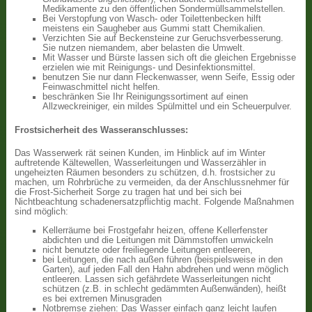
Medikamente zu den öffentlichen Sondermüllsammelstellen.
Bei Verstopfung von Wasch- oder Toilettenbecken hilft
meistens ein Saugheber aus Gummi statt Chemikalien.
Verzichten Sie auf Beckensteine zur Geruchsverbesserung.
Sie nutzen niemandem, aber belasten die Umwelt.
Mit Wasser und Bürste lassen sich oft die gleichen Ergebnisse
erzielen wie mit Reinigungs- und Desinfektionsmittel.
benutzen Sie nur dann Fleckenwasser, wenn Seife, Essig oder
Feinwaschmittel nicht helfen.
beschränken Sie Ihr Reinigungssortiment auf einen
Allzweckreiniger, ein mildes Spülmittel und ein Scheuerpulver.
Frostsicherheit des Wasseranschlusses:
Das Wasserwerk rät seinen Kunden, im Hinblick auf im Winter
auftretende Kältewellen, Wasserleitungen und Wasserzähler in
ungeheizten Räumen besonders zu schützen, d.h. frostsicher zu
machen, um Rohrbrüche zu vermeiden, da der Anschlussnehmer für
die Frost-Sicherheit Sorge zu tragen hat und bei sich bei
Nichtbeachtung schadenersatzpflichtig macht. Folgende Maßnahmen
sind möglich:
Kellerräume bei Frostgefahr heizen, offene Kellerfenster
abdichten und die Leitungen mit Dämmstoffen umwickeln
nicht benutzte oder freiliegende Leitungen entleeren,
bei Leitungen, die nach außen führen (beispielsweise in den
Garten), auf jeden Fall den Hahn abdrehen und wenn möglich
entleeren. Lassen sich gefährdete Wasserleitungen nicht
schützen (z.B. in schlecht gedämmten Außenwänden), heißt
es bei extremen Minusgraden
Notbremse ziehen: Das Wasser einfach ganz leicht laufen