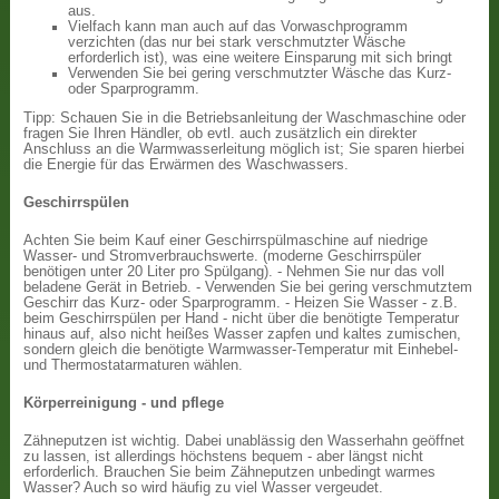
aus.
Vielfach kann man auch auf das Vorwaschprogramm
verzichten (das nur bei stark verschmutzter Wäsche
erforderlich ist), was eine weitere Einsparung mit sich bringt
Verwenden Sie bei gering verschmutzter Wäsche das Kurz-
oder Sparprogramm.
Tipp: Schauen Sie in die Betriebsanleitung der Waschmaschine oder
fragen Sie Ihren Händler, ob evtl. auch zusätzlich ein direkter
Anschluss an die Warmwasserleitung möglich ist; Sie sparen hierbei
die Energie für das Erwärmen des Waschwassers.
Geschirrspülen
Achten Sie beim Kauf einer Geschirrspülmaschine auf niedrige
Wasser- und Stromverbrauchswerte. (moderne Geschirrspüler
benötigen unter 20 Liter pro Spülgang). - Nehmen Sie nur das voll
beladene Gerät in Betrieb. - Verwenden Sie bei gering verschmutztem
Geschirr das Kurz- oder Sparprogramm. - Heizen Sie Wasser - z.B.
beim Geschirrspülen per Hand - nicht über die benötigte Temperatur
hinaus auf, also nicht heißes Wasser zapfen und kaltes zumischen,
sondern gleich die benötigte Warmwasser-Temperatur mit Einhebel-
und Thermostatarmaturen wählen.
Körperreinigung - und pflege
Zähneputzen ist wichtig. Dabei unablässig den Wasserhahn geöffnet
zu lassen, ist allerdings höchstens bequem - aber längst nicht
erforderlich. Brauchen Sie beim Zähneputzen unbedingt warmes
Wasser? Auch so wird häufig zu viel Wasser vergeudet.