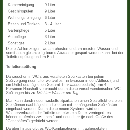
Körperreinigung
9 Liter
Geschirrspülen
9 Liter
Wohnungsreinigung
6 Liter
Essen und Trinken
3 - 4 Liter
Gartenpflege
6 Liter
Autopflege
3 Liter
Sonstiges
2 Liter
Diese Zahlen zeigen, wo am ehesten und am meisten Wasser und
somit auch gleichzeitig teures Abwasser gespart werden kann: bei der
Toilettenspülung und im Bad.
Toilettenspülung
Da rauschen in WC´s aus veralteten Spülkästen bei jedem
Spülvorgang neun Liter wertvolles Trinkwasser in den Abfluss (rund
ein Drittel des täglichen Gesamt-Trinkwasserbedarfs). Ein 4-
Personen-Haushaft verbraucht durch diese verschwenderischen WC-
Spülungen bis zu
180 Liter Wasser pro Tag
.
Man kann durch neuentwickelte Spartasten einen Spareffekt erzielen:
Sie können nachträglich in Toiletten mit tiefhängenden Spülkästen
eingebaut werden. Durch diese neuen Systeme wird der
Wasserverbrauch der Toilette um etwa ein Drittel verringert, es
können stufenlos zwischen 1 und neun Liter (je nach Größe des
"Geschäftes") gedrückt werden.
Darüber hinaus gibt es WC-Kombinationen mit aufgesetzten