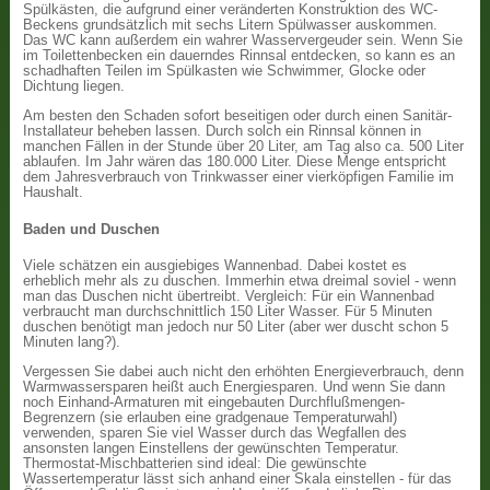
Spülkästen, die aufgrund einer veränderten Konstruktion des WC-
Beckens grundsätzlich mit sechs Litern Spülwasser auskommen.
Das WC kann außerdem ein wahrer Wasservergeuder sein. Wenn Sie
im Toilettenbecken ein dauerndes Rinnsal entdecken, so kann es an
schadhaften Teilen im Spülkasten wie Schwimmer, Glocke oder
Dichtung liegen.
Am besten den Schaden sofort beseitigen oder durch einen Sanitär-
Installateur beheben lassen. Durch solch ein Rinnsal können in
manchen Fällen in der Stunde über 20 Liter, am Tag also ca. 500 Liter
ablaufen. Im Jahr wären das 180.000 Liter. Diese Menge entspricht
dem Jahresverbrauch von Trinkwasser einer vierköpfigen Familie im
Haushalt.
Baden und Duschen
Viele schätzen ein ausgiebiges Wannenbad. Dabei kostet es
erheblich mehr als zu duschen. Immerhin etwa dreimal soviel - wenn
man das Duschen nicht übertreibt. Vergleich: Für ein Wannenbad
verbraucht man durchschnittlich 150 Liter Wasser. Für 5 Minuten
duschen benötigt man jedoch nur 50 Liter (aber wer duscht schon 5
Minuten lang?).
Vergessen Sie dabei auch nicht den erhöhten Energieverbrauch, denn
Warmwassersparen heißt auch Energiesparen. Und wenn Sie dann
noch Einhand-Armaturen mit eingebauten Durchflußmengen-
Begrenzern (sie erlauben eine gradgenaue Temperaturwahl)
verwenden, sparen Sie viel Wasser durch das Wegfallen des
ansonsten langen Einstellens der gewünschten Temperatur.
Thermostat-Mischbatterien sind ideal: Die gewünschte
Wassertemperatur lässt sich anhand einer Skala einstellen - für das