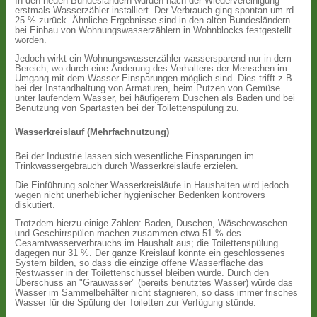
In den neuen Bundesländern wurden nach der Wiedervereinigung
erstmals Wasserzähler installiert. Der Verbrauch ging spontan um rd.
25 % zurück. Ähnliche Ergebnisse sind in den alten Bundesländern
bei Einbau von Wohnungswasserzählern in Wohnblocks festgestellt
worden.
Jedoch wirkt ein Wohnungswasserzähler wassersparend nur in dem
Bereich, wo durch eine Änderung des Verhaltens der Menschen im
Umgang mit dem Wasser Einsparungen möglich sind. Dies trifft z.B.
bei der Instandhaltung von Armaturen, beim Putzen von Gemüse
unter laufendem Wasser, bei häufigerem Duschen als Baden und bei
Benutzung von Spartasten bei der Toilettenspülung zu.
Wasserkreislauf (Mehrfachnutzung)
Bei der Industrie lassen sich wesentliche Einsparungen im
Trinkwassergebrauch durch Wasserkreisläufe erzielen.
Die Einführung solcher Wasserkreisläufe in Haushalten wird jedoch
wegen nicht unerheblicher hygienischer Bedenken kontrovers
diskutiert.
Trotzdem hierzu einige Zahlen: Baden, Duschen, Wäschewaschen
und Geschirrspülen machen zusammen etwa 51 % des
Gesamtwasserverbrauchs im Haushalt aus; die Toilettenspülung
dagegen nur 31 %. Der ganze Kreislauf könnte ein geschlossenes
System bilden, so dass die einzige offene Wasserfläche das
Restwasser in der Toilettenschüssel bleiben würde. Durch den
Überschuss an "Grauwasser" (bereits benutztes Wasser) würde das
Wasser im Sammelbehälter nicht stagnieren, so dass immer frisches
Wasser für die Spülung der Toiletten zur Verfügung stünde.