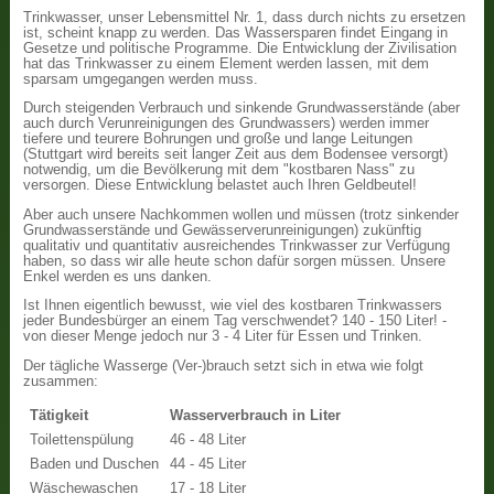
Trinkwasser, unser Lebensmittel Nr. 1, dass durch nichts zu ersetzen
ist, scheint knapp zu werden. Das Wassersparen findet Eingang in
Gesetze und politische Programme. Die Entwicklung der Zivilisation
hat das Trinkwasser zu einem Element werden lassen, mit dem
sparsam umgegangen werden muss.
Durch steigenden Verbrauch und sinkende Grundwasserstände (aber
auch durch Verunreinigungen des Grundwassers) werden immer
tiefere und teurere Bohrungen und große und lange Leitungen
(Stuttgart wird bereits seit langer Zeit aus dem Bodensee versorgt)
notwendig, um die Bevölkerung mit dem "kostbaren Nass" zu
versorgen. Diese Entwicklung belastet auch Ihren Geldbeutel!
Aber auch unsere Nachkommen wollen und müssen (trotz sinkender
Grundwasserstände und Gewässerverunreinigungen) zukünftig
qualitativ und quantitativ ausreichendes Trinkwasser zur Verfügung
haben, so dass wir alle heute schon dafür sorgen müssen. Unsere
Enkel werden es uns danken.
Ist Ihnen eigentlich bewusst, wie viel des kostbaren Trinkwassers
jeder Bundesbürger an einem Tag verschwendet? 140 - 150 Liter! -
von dieser Menge jedoch nur 3 - 4 Liter für Essen und Trinken.
Der tägliche Wasserge (Ver-)brauch setzt sich in etwa wie folgt
zusammen:
Tätigkeit
Wasserverbrauch in Liter
Toilettenspülung
46 - 48 Liter
Baden und Duschen
44 - 45 Liter
Wäschewaschen
17 - 18 Liter