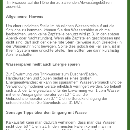
Trinkwasser auf die Höhe der zu zahlenden Abwassergebühren
auswirkt.
Allgemeiner Hinweis
Um einer undichten Stelle im häuslichen Wasserkreislauf auf die
Schliche zu kommen, können Sie den Wasserzähler auch mal
beobachten, wenn keine Zapfstelle benutzt wird (z.B. in den späten
Abend- oder Nachtstunden). Wenn alle Zapfstellen geschlossen und
dicht sind, darf sich der kleine rote Stern (teilweise auch Dreiecke) in
der Wasseruhr nicht bewegen. Sollte dies jedoch der Fall sein, ist in
Ihrem System eine undichte Stelle. Hier sollten Sie dann kurzfristig
Abhilfe schaffen.
Wassersparen heißt auch Energie sparen
Zur Erwärmung von Trinkwasser zum Duschen/Baden,
Händewaschen und Spülen bedarf es eines großen
Energieaufwandes; er kann bei sparsamem Wasserverbrauch und bei
Verwendung moderner Geräte erheblich verringert werden. So beläuft
sich z.B. der Energieaufwand für die Erwärmung von 1 cbm Wasser
mit einer Ausgangstemperatur von 10 ° C auf die
Gebrauchstemperatur von 37 ° C ohne Berücksichtigung der
unterschiedlichen Geräteverluste auf 31 kWh.
Sonstige Tipps über den Umgang mit Wasser
Kalkausfall kann man dadurch verhindern, dass man das Wasser
nicht über 60 ° C erhitzt. In den meisten Fällen kommt man im