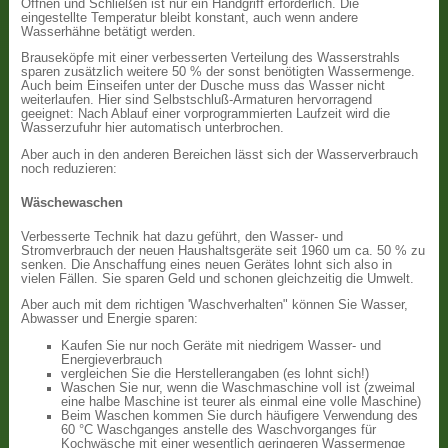
Öffnen und Schließen ist nur ein Handgriff erforderlich. Die
eingestellte Temperatur bleibt konstant, auch wenn andere
Wasserhähne betätigt werden.
Brauseköpfe mit einer verbesserten Verteilung des Wasserstrahls
sparen zusätzlich weitere 50 % der sonst benötigten Wassermenge.
Auch beim Einseifen unter der Dusche muss das Wasser nicht
weiterlaufen. Hier sind Selbstschluß-Armaturen hervorragend
geeignet: Nach Ablauf einer vorprogrammierten Laufzeit wird die
Wasserzufuhr hier automatisch unterbrochen.
Aber auch in den anderen Bereichen lässt sich der Wasserverbrauch
noch reduzieren:
Wäschewaschen
Verbesserte Technik hat dazu geführt, den Wasser- und
Stromverbrauch der neuen Haushaltsgeräte seit 1960 um ca. 50 % zu
senken. Die Anschaffung eines neuen Gerätes lohnt sich also in
vielen Fällen. Sie sparen Geld und schonen gleichzeitig die Umwelt.
Aber auch mit dem richtigen 'Waschverhalten" können Sie Wasser,
Abwasser und Energie sparen:
Kaufen Sie nur noch Geräte mit niedrigem Wasser- und
Energieverbrauch
vergleichen Sie die Herstellerangaben (es lohnt sich!)
Waschen Sie nur, wenn die Waschmaschine voll ist (zweimal
eine halbe Maschine ist teurer als einmal eine volle Maschine)
Beim Waschen kommen Sie durch häufigere Verwendung des
60 °C Waschganges anstelle des Waschvorganges für
Kochwäsche mit einer wesentlich geringeren Wassermenge