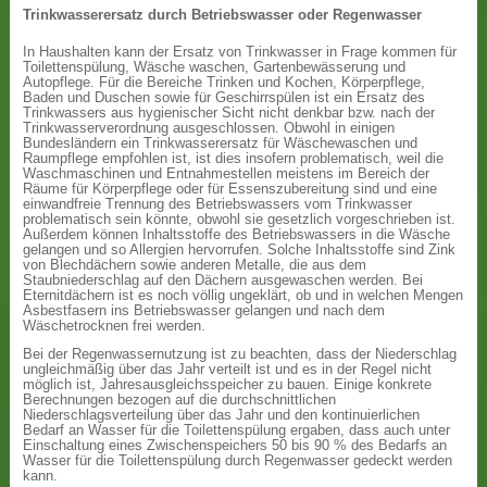
Trinkwasserersatz durch Betriebswasser oder Regenwasser
In Haushalten kann der Ersatz von Trinkwasser in Frage kommen für
Toilettenspülung, Wäsche waschen, Gartenbewässerung und
Autopflege. Für die Bereiche Trinken und Kochen, Körperpflege,
Baden und Duschen sowie für Geschirrspülen ist ein Ersatz des
Trinkwassers aus hygienischer Sicht nicht denkbar bzw. nach der
Trinkwasserverordnung ausgeschlossen. Obwohl in einigen
Bundesländern ein Trinkwasserersatz für Wäschewaschen und
Raumpflege empfohlen ist, ist dies insofern problematisch, weil die
Waschmaschinen und Entnahmestellen meistens im Bereich der
Räume für Körperpflege oder für Essenszubereitung sind und eine
einwandfreie Trennung des Betriebswassers vom Trinkwasser
problematisch sein könnte, obwohl sie gesetzlich vorgeschrieben ist.
Außerdem können Inhaltsstoffe des Betriebswassers in die Wäsche
gelangen und so Allergien hervorrufen. Solche Inhaltsstoffe sind Zink
von Blechdächern sowie anderen Metalle, die aus dem
Staubniederschlag auf den Dächern ausgewaschen werden. Bei
Eternitdächern ist es noch völlig ungeklärt, ob und in welchen Mengen
Asbestfasern ins Betriebswasser gelangen und nach dem
Wäschetrocknen frei werden.
Bei der Regenwassernutzung ist zu beachten, dass der Niederschlag
ungleichmäßig über das Jahr verteilt ist und es in der Regel nicht
möglich ist, Jahresausgleichsspeicher zu bauen. Einige konkrete
Berechnungen bezogen auf die durchschnittlichen
Niederschlagsverteilung über das Jahr und den kontinuierlichen
Bedarf an Wasser für die Toilettenspülung ergaben, dass auch unter
Einschaltung eines Zwischenspeichers 50 bis 90 % des Bedarfs an
Wasser für die Toilettenspülung durch Regenwasser gedeckt werden
kann.