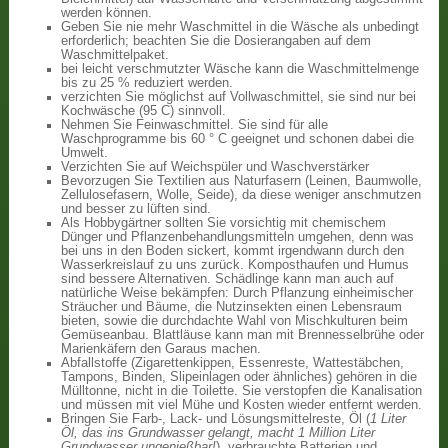
werden können.
Geben Sie nie mehr Waschmittel in die Wäsche als unbedingt
erforderlich; beachten Sie die Dosierangaben auf dem
Waschmittelpaket.
bei leicht verschmutzter Wäsche kann die Waschmittelmenge
bis zu 25 % reduziert werden.
verzichten Sie möglichst auf Vollwaschmittel, sie sind nur bei
Kochwäsche (95 C) sinnvoll.
Nehmen Sie Feinwaschmittel. Sie sind für alle
Waschprogramme bis 60 ° C geeignet und schonen dabei die
Umwelt.
Verzichten Sie auf Weichspüler und Waschverstärker
Bevorzugen Sie Textilien aus Naturfasern (Leinen, Baumwolle,
Zellulosefasern, Wolle, Seide), da diese weniger anschmutzen
und besser zu lüften sind.
Als Hobbygärtner sollten Sie vorsichtig mit chemischem
Dünger und Pflanzenbehandlungsmitteln umgehen, denn was
bei uns in den Boden sickert, kommt irgendwann durch den
Wasserkreislauf zu uns zurück. Komposthaufen und Humus
sind bessere Alternativen. Schädlinge kann man auch auf
natürliche Weise bekämpfen: Durch Pflanzung einheimischer
Sträucher und Bäume, die Nutzinsekten einen Lebensraum
bieten, sowie die durchdachte Wahl von Mischkulturen beim
Gemüseanbau. Blattläuse kann man mit Brennesselbrühe oder
Marienkäfern den Garaus machen.
Abfallstoffe (Zigarettenkippen, Essenreste, Wattestäbchen,
Tampons, Binden, Slipeinlagen oder ähnliches) gehören in die
Mülltonne, nicht in die Toilette. Sie verstopfen die Kanalisation
und müssen mit viel Mühe und Kosten wieder entfernt werden.
Bringen Sie Farb-, Lack- und Lösungsmittelreste, Öl (
1 Liter
Öl, das ins Grundwasser gelangt, macht 1 Million Liter
Grundwasser ungenießbar!
), verbrauchte Batterien und