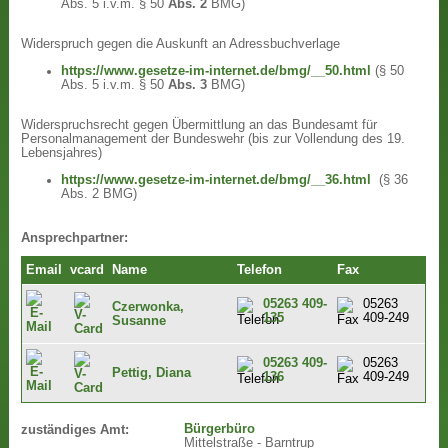
Abs. 5 i.v.m. § 50
Abs. 2
BMG)
Widerspruch gegen die Auskunft an Adressbuchverlage
https://www.gesetze-im-internet.de/bmg/__50.html
(§ 50
Abs. 5 i.v.m. § 50
Abs. 3
BMG)
Widerspruchsrecht gegen Übermittlung an das Bundesamt für
Personalmanagement der Bundeswehr (bis zur Vollendung des 19.
Lebensjahres)
https://www.gesetze-im-internet.de/bmg/__36.html
(§ 36
Abs. 2 BMG)
Ansprechpartner:
Email
vcard
Name
Telefon
Fax
05263 409-
05263
Czerwonka,
135
409-249
Susanne
05263 409-
05263
Pettig, Diana
136
409-249
Bürgerbüro
zuständiges Amt:
Mittelstraße - Barntrup