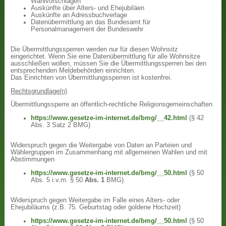
Wahlvorschlägen
Auskünfte über Alters- und Ehejubiläen
Auskünfte an Adressbuchverlage
Datenübermittlung an das Bundesamt für
Personalmanagement der Bundeswehr
Die Übermittlungssperren werden nur für diesen Wohnsitz
eingerichtet. Wenn Sie eine Datenübermittlung für alle Wohnsitze
ausschließen wollen, müssen Sie die Übermittlungssperren bei den
entsprechenden Meldebehörden einrichten.
Das Einrichten von Übermittlungssperren ist kostenfrei.
Rechtsgrundlage(n)
Übermittlungssperre an öffentlich-rechtliche Religionsgemeinschaften
https://www.gesetze-im-internet.de/bmg/__42.html
(§ 42
Abs. 3 Satz 2 BMG)
Widerspruch gegen die Weitergabe von Daten an Parteien und
Wählergruppen im Zusammenhang mit allgemeinen Wahlen und mit
Abstimmungen
https://www.gesetze-im-internet.de/bmg/__50.html
(§ 50
Abs. 5 i.v.m. § 50
Abs. 1
BMG)
Widerspruch gegen Weitergabe im Falle eines Alters- oder
Ehejubiläums (z.B. 75. Geburtstag oder goldene Hochzeit)
https://www.gesetze-im-internet.de/bmg/__50.html
(§ 50