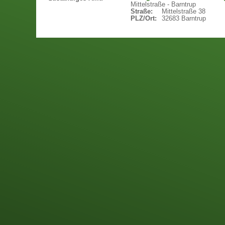
Mittelstraße - Barntrup
Straße:
Mittelstraße 38
PLZ/Ort:
32683 Barntrup