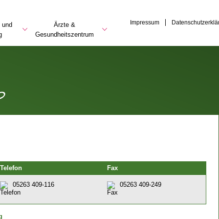
Impressum
Datenschutzerklä
 und
Ärzte &
g
Gesundheitszentrum
p
Telefon
Fax
05263 409-116
05263 409-249
g