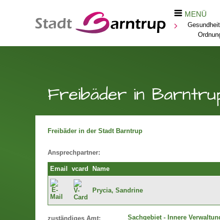
MENÜ
Gesundheit
Ordnun
Freibäder in Barntru
Freibäder in der Stadt Barntrup
Ansprechpartner:
Email
vcard
Name
Prycia, Sandrine
Sachgebiet - Innere Verwaltun
zuständiges Amt: