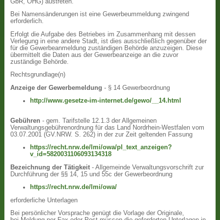
GbR, OHG) austreten.
Bei Namensänderungen ist eine Gewerbeummeldung zwingend
erforderlich.
Erfolgt die Aufgabe des Betriebes im Zusammenhang mit dessen
Verlegung in eine andere Stadt, ist dies ausschließlich gegenüber der
für die Gewerbeanmeldung zuständigen Behörde anzuzeigen. Diese
übermittelt die Daten aus der Gewerbeanzeige an die zuvor
zuständige Behörde.
Rechtsgrundlage(n)
Anzeige der Gewerbemeldung
- § 14 Gewerbeordnung
http://www.gesetze-im-internet.de/gewo/__14.html
Gebühren
- gem. Tarifstelle 12.1.3 der Allgemeinen
Verwaltungsgebührenordnung für das Land Nordrhein-Westfalen vom
03.07.2001 (GV.NRW. S. 262) in der zur Zeit geltenden Fassung
https://recht.nrw.de/lmi/owa/pl_text_anzeigen?
v_id=5820031106093134318
Bezeichnung der Tätigkeit
- Allgemeinde Verwaltungsvorschrift zur
Durchführung der §§ 14, 15 und 55c der Gewerbeordnung
https://recht.nrw.de/lmi/owa/
erforderliche Unterlagen
Bei persönlicher Vorsprache genügt die Vorlage der Originale,