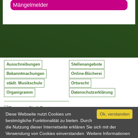
Mängelmelder
Ausschreibungen
Stellenangebote
Bekanntmachungen
Online-Bücherei
städt. Musikschule
Ortsrecht
Organigramm
Datenschutzerklärung
Stadt Barntrup
Mittelstraße 38
Diese Webseite nutzt Cookies um
Ok, verstanden
32683 Barntrup
bestmögliche Funktionalität zu bieten. Durch
Tel:
05263 / 409-0
die Nutzung dieser Internetseite erklären Sie sich mit der
Fax:
05263 / 409-249
Verwendung von Cookies einverstanden. Weitere Informationen
Email:
info@barntrup.de