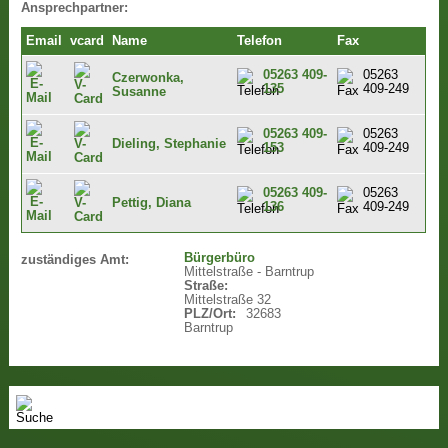
Ansprechpartner:
Email
vcard
Name
Telefon
Fax
05263 409-
05263
Czerwonka,
135
409-249
Susanne
05263 409-
05263
Dieling, Stephanie
153
409-249
05263 409-
05263
Pettig, Diana
136
409-249
Bürgerbüro
zuständiges Amt:
Mittelstraße - Barntrup
Straße:
Mittelstraße 32
PLZ/Ort:
32683
Barntrup