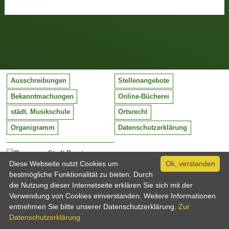
Ausschreibungen
Stellenangebote
Bekanntmachungen
Online-Bücherei
städt. Musikschule
Ortsrecht
Organigramm
Datenschutzerklärung
Stadt Barntrup
Mittelstraße 38
Diese Webseite nutzt Cookies um
Ok, verstanden
32683 Barntrup
bestmögliche Funktionalität zu bieten. Durch
Tel:
05263 / 409-0
die Nutzung dieser Internetseite erklären Sie sich mit der
Fax:
05263 / 409-249
Verwendung von Cookies einverstanden. Weitere Informationen
Email:
info@barntrup.de
entnehmen Sie bitte unserer Datenschutzerklärung.
Zur
Datenschutzerklärung