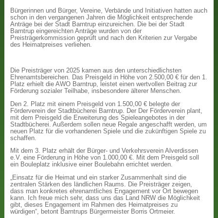
Bürgerinnen und Bürger, Vereine, Verbände und Initiativen hatten auch
schon in den vergangenen Jahren die Möglichkeit entsprechende
Anträge bei der Stadt Barntrup einzureichen. Die bei der Stadt
Barntrup eingereichten Anträge wurden von der
Preisträgerkommission geprüft und nach den Kriterien zur Vergabe
des Heimatpreises verliehen.
Die Preisträger von 2025 kamen aus den unterschiedlichsten
Ehrenamtsbereichen. Das Preisgeld in Höhe von 2.500,00 € für den 1.
Platz erhielt die AWO Barntrup, leistet einen wertvollen Beitrag zur
Förderung sozialer Teilhabe, insbesondere älterer Menschen.
Den 2. Platz mit einem Preisgeld von 1.500,00 € belegte der
Förderverein der Stadtbücherei Barntrup. Der Der Förderverein plant,
mit dem Preisgeld die Erweiterung des Spieleangebotes in der
Stadtbücherei. Außerdem sollen neue Regale angeschafft werden, um
neuen Platz für die vorhandenen Spiele und die zukünftigen Spiele zu
schaffen.
Mit dem 3. Platz erhält der Bürger- und Verkehrsverein Alverdissen
e.V. eine Förderung in Höhe von 1.000,00 €. Mit dem Preisgeld soll
ein Bouleplatz inklusive einer Boulebahn errichtet werden.
„Einsatz für die Heimat und ein starker Zusammenhalt sind die
zentralen Stärken des ländlichen Raums. Die Preisträger zeigen,
dass man konkretes ehrenamtliches Engagement vor Ort bewegen
kann. Ich freue mich sehr, dass uns das Land NRW die Möglichkeit
gibt, dieses Engagement im Rahmen des Heimatpreises zu
würdigen“, betont Barntrups Bürgermeister Borris Ortmeier.