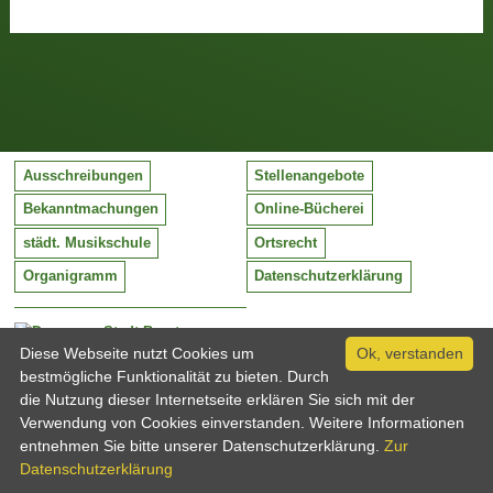
Ausschreibungen
Stellenangebote
Bekanntmachungen
Online-Bücherei
städt. Musikschule
Ortsrecht
Organigramm
Datenschutzerklärung
Stadt Barntrup
Mittelstraße 38
Diese Webseite nutzt Cookies um
Ok, verstanden
32683 Barntrup
bestmögliche Funktionalität zu bieten. Durch
Tel:
05263 / 409-0
die Nutzung dieser Internetseite erklären Sie sich mit der
Fax:
05263 / 409-249
Verwendung von Cookies einverstanden. Weitere Informationen
Email:
info@barntrup.de
entnehmen Sie bitte unserer Datenschutzerklärung.
Zur
Datenschutzerklärung