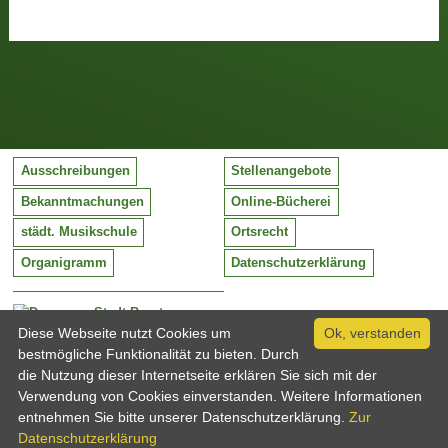
Ausschreibungen
Stellenangebote
Bekanntmachungen
Online-Bücherei
städt. Musikschule
Ortsrecht
Organigramm
Datenschutzerklärung
Stadt Barntrup
Mittelstraße 38
Diese Webseite nutzt Cookies um
Ok, verstanden
32683 Barntrup
bestmögliche Funktionalität zu bieten. Durch
Tel:
05263 / 409-0
die Nutzung dieser Internetseite erklären Sie sich mit der
Fax:
05263 / 409-249
Verwendung von Cookies einverstanden. Weitere Informationen
Email:
info@barntrup.de
entnehmen Sie bitte unserer Datenschutzerklärung.
Zur
Datenschutzerklärung