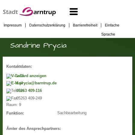
Impressum
Datenschutzerklärung
Barrierefreiheit
Einfache
Sprache
Sandrine Prycia
Kontaktdaten:
v-Card anzeigen
s.prycia@barntrup.de
05263 409-116
05263 409-249
Raum:
9
Sachbearbeitung
Funktion:
Ämter des Ansprechpartners: