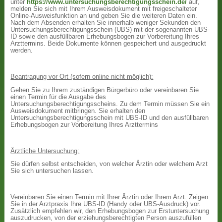
unter
https://www.untersuchungsberechtigungsschein.de/
auf,
melden Sie sich mit Ihrem Ausweisdokument mit freigeschalteter
Online-Ausweisfunktion an und geben Sie die weiteren Daten ein.
Nach dem Absenden erhalten Sie innerhalb weniger Sekunden den
Untersuchungsberechtigungsschein (UBS) mit der sogenannten UBS-
ID sowie den ausfüllbaren Erhebungsbogen zur Vorbereitung Ihres
Arzttermins. Beide Dokumente können gespeichert und ausgedruckt
werden.
Beantragung vor Ort (sofern online nicht möglich):
Gehen Sie zu Ihrem zuständigen Bürgerbüro oder vereinbaren Sie
einen Termin für die Ausgabe des
Untersuchungsberechtigungsscheins. Zu dem Termin müssen Sie ein
Ausweisdokument mitbringen. Sie erhalten den
Untersuchungsberechtigungsschein mit UBS-ID und den ausfüllbaren
Erhebungsbogen zur Vorbereitung Ihres Arzttermins
Ärztliche Untersuchung:
Sie dürfen selbst entscheiden, von welcher Ärztin oder welchem Arzt
Sie sich untersuchen lassen.
Vereinbaren Sie einen Termin mit Ihrer Ärztin oder Ihrem Arzt. Zeigen
Sie in der Arztpraxis Ihre UBS-ID (Handy oder UBS-Ausdruck) vor.
Zusätzlich empfehlen wir, den Erhebungsbogen zur Erstuntersuchung
auszudrucken, von der erziehungsberechtigten Person auszufüllen