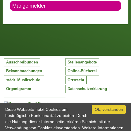
Mängelmelder
Ausschreibungen
Stellenangebote
Bekanntmachungen
Online-Bücherei
städt. Musikschule
Ortsrecht
Organigramm
Datenschutzerklärung
Stadt Barntrup
Mittelstraße 38
Diese Webseite nutzt Cookies um
Ok, verstanden
32683 Barntrup
bestmögliche Funktionalität zu bieten. Durch
Tel:
05263 / 409-0
die Nutzung dieser Internetseite erklären Sie sich mit der
Fax:
05263 / 409-249
Verwendung von Cookies einverstanden. Weitere Informationen
Email:
info@barntrup.de