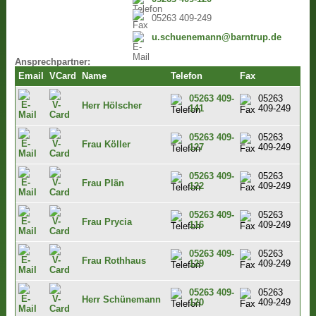
05263 409-249
u.schuenemann@barntrup.de
Ansprechpartner:
Email
VCard
Name
Telefon
Fax
05263 409-
05263
Herr Hölscher
141
409-249
05263 409-
05263
Frau Köller
127
409-249
05263 409-
05263
Frau Plän
122
409-249
05263 409-
05263
Frau Prycia
116
409-249
05263 409-
05263
Frau Rothhaus
129
409-249
05263 409-
05263
Herr Schünemann
120
409-249