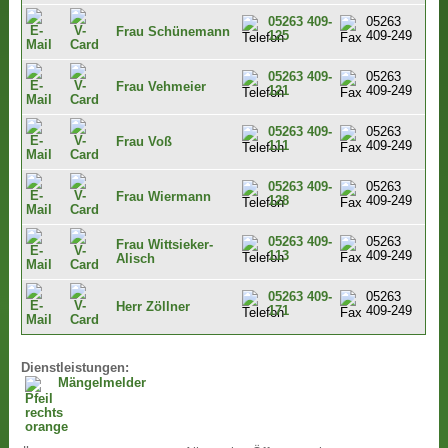
05263 409-
05263
Frau Schünemann
125
409-249
05263 409-
05263
Frau Vehmeier
121
409-249
05263 409-
05263
Frau Voß
111
409-249
05263 409-
05263
Frau Wiermann
128
409-249
05263 409-
05263
Frau Wittsieker-
113
409-249
Alisch
05263 409-
05263
Herr Zöllner
171
409-249
Dienstleistungen:
Mängelmelder