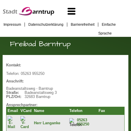
Impressum
Datenschutzerklärung
Barrierefreiheit
Einfache
Sprache
Freibad Barntrup
Kontakt:
Telefon:
05263 955250
Anschrift:
Badeanstaltsweg - Barntrup
Straße:
Badeanstaltsweg 3
PLZ/Ort:
32683 Barntrup
Ansprechpartner:
Email
VCard
Name
Telefon
Fax
05263
Herr Langanke
955250