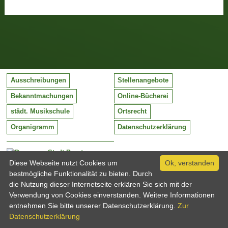
Ausschreibungen
Stellenangebote
Bekanntmachungen
Online-Bücherei
städt. Musikschule
Ortsrecht
Organigramm
Datenschutzerklärung
Stadt Barntrup
Mittelstraße 38
Diese Webseite nutzt Cookies um
Ok, verstanden
32683 Barntrup
bestmögliche Funktionalität zu bieten. Durch
Tel:
05263 / 409-0
die Nutzung dieser Internetseite erklären Sie sich mit der
Fax:
05263 / 409-249
Verwendung von Cookies einverstanden. Weitere Informationen
Email:
info@barntrup.de
entnehmen Sie bitte unserer Datenschutzerklärung.
Zur
Datenschutzerklärung