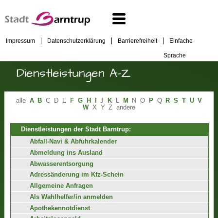
Impressum
Datenschutzerklärung
Barrierefreiheit
Einfache
Sprache
Dienstleistungen A-Z
alle
A
B
C
D
E
F
G
H
I
J
K
L
M
N
O
P
Q
R
S
T
U
V
W
X
Y
Z
andere
Dienstleistungen der Stadt Barntrup:
Abfall-Navi & Abfuhrkalender
Abmeldung ins Ausland
Abwasserentsorgung
Adressänderung im Kfz-Schein
Allgemeine Anfragen
Als Wahlhelfer/in anmelden
Apothekennotdienst