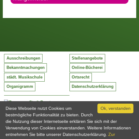
Ausschreibungen
Stellenangebote
Bekanntmachungen
Online-Bücherei
städt. Musikschule
Ortsrecht
Organigramm
Datenschutzerklärung
Stadt Barntrup
Mittelstraße 38
Diese Webseite nutzt Cookies um
Ok, verstanden
32683 Barntrup
bestmögliche Funktionalität zu bieten. Durch
Tel:
05263 / 409-0
die Nutzung dieser Internetseite erklären Sie sich mit der
Fax:
05263 / 409-249
Verwendung von Cookies einverstanden. Weitere Informationen
Email:
info@barntrup.de
entnehmen Sie bitte unserer Datenschutzerklärung.
Zur