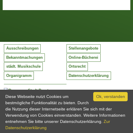
Ausschreibungen
Stellenangebote
Bekanntmachungen
Online-Bücherei
städt. Musikschule
Ortsrecht
Organigramm
Datenschutzerklärung
Stadt Barntrup
Mittelstraße 38
Diese Webseite nutzt Cookies um
Ok, verstanden
32683 Barntrup
bestmögliche Funktionalität zu bieten. Durch
Tel:
05263 / 409-0
die Nutzung dieser Internetseite erklären Sie sich mit der
Fax:
05263 / 409-249
Verwendung von Cookies einverstanden. Weitere Informationen
Email:
info@barntrup.de
entnehmen Sie bitte unserer Datenschutzerklärung.
Zur
Datenschutzerklärung