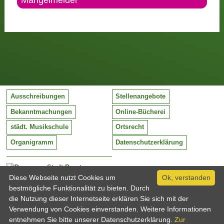
Mängelmelder
Ausschreibungen
Stellenangebote
Bekanntmachungen
Online-Bücherei
städt. Musikschule
Ortsrecht
Organigramm
Datenschutzerklärung
Stadt Barntrup
Mittelstraße 38
Diese Webseite nutzt Cookies um
Ok, verstanden
32683 Barntrup
bestmögliche Funktionalität zu bieten. Durch
Tel:
05263 / 409-0
die Nutzung dieser Internetseite erklären Sie sich mit der
Fax:
05263 / 409-249
Verwendung von Cookies einverstanden. Weitere Informationen
Email:
info@barntrup.de
entnehmen Sie bitte unserer Datenschutzerklärung.
Zur