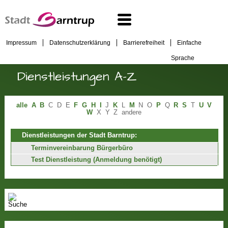
Impressum
Datenschutzerklärung
Barrierefreiheit
Einfache
Sprache
Dienstleistungen A-Z
alle
A
B
C
D
E
F
G
H
I
J
K
L
M
N
O
P
Q
R
S
T
U
V
W
X
Y
Z
andere
Dienstleistungen der Stadt Barntrup:
Terminvereinbarung Bürgerbüro
Test Dienstleistung (Anmeldung benötigt)