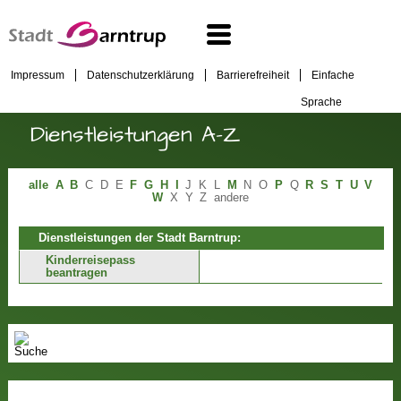
Impressum
Datenschutzerklärung
Barrierefreiheit
Einfache
Sprache
Dienstleistungen A-Z
alle
A
B
C
D
E
F
G
H
I
J
K
L
M
N
O
P
Q
R
S
T
U
V
W
X
Y
Z
andere
Dienstleistungen der Stadt Barntrup:
Kinderreisepass
beantragen