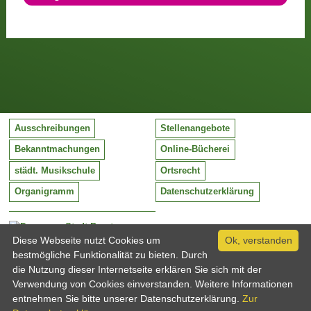
Ausschreibungen
Stellenangebote
Bekanntmachungen
Online-Bücherei
städt. Musikschule
Ortsrecht
Organigramm
Datenschutzerklärung
Stadt Barntrup
Mittelstraße 38
Diese Webseite nutzt Cookies um
Ok, verstanden
32683 Barntrup
bestmögliche Funktionalität zu bieten. Durch
Tel:
05263 / 409-0
die Nutzung dieser Internetseite erklären Sie sich mit der
Fax:
05263 / 409-249
Verwendung von Cookies einverstanden. Weitere Informationen
Email:
info@barntrup.de
entnehmen Sie bitte unserer Datenschutzerklärung.
Zur