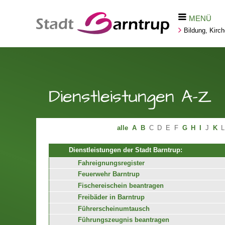
MENÜ
Bildung, Kirc
Dienstleistungen A-Z
alle
A
B
C
D
E
F
G
H
I
J
K
L
Dienstleistungen der Stadt Barntrup:
Fahreignungsregister
Feuerwehr Barntrup
Fischereischein beantragen
Freibäder in Barntrup
Führerscheinumtausch
Führungszeugnis beantragen