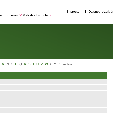
Impressum
Datenschutzerklä
hen, Soziales
Volkshochschule
M
N
O
P
Q
R
S
T
U
V
W
X
Y
Z
andere