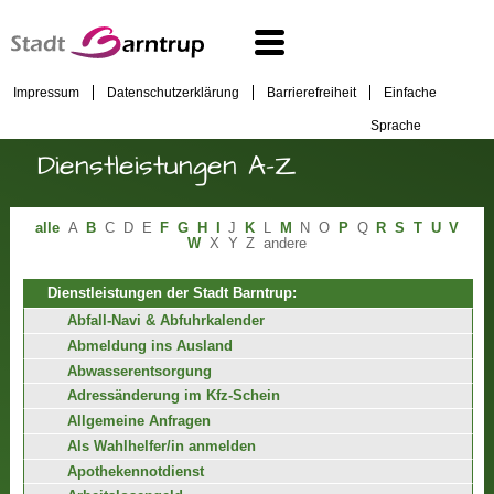
Impressum
Datenschutzerklärung
Barrierefreiheit
Einfache
Sprache
Dienstleistungen A-Z
alle
A
B
C
D
E
F
G
H
I
J
K
L
M
N
O
P
Q
R
S
T
U
V
W
X
Y
Z
andere
Dienstleistungen der Stadt Barntrup:
Abfall-Navi & Abfuhrkalender
Abmeldung ins Ausland
Abwasserentsorgung
Adressänderung im Kfz-Schein
Allgemeine Anfragen
Als Wahlhelfer/in anmelden
Apothekennotdienst